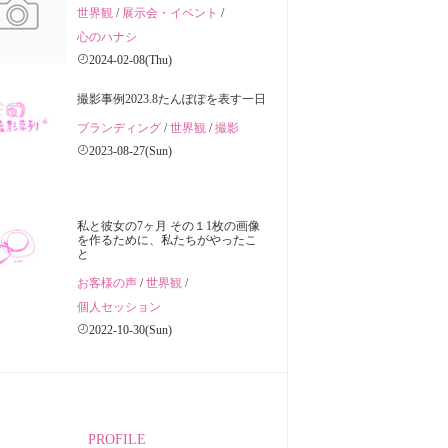
世界観
/
展示会・イベント
/
心のハナシ
2024-02-08(Thu)
撮影事例2023.8たんぽぽを表す一日
ブランディング
/
世界観
/
撮影
2023-08-27(Sun)
私と彼女の7ヶ月 その１1枚の画像
を作るために、私たちがやったこ
と
お客様の声
/
世界観
/
個人セッション
2022-10-30(Sun)
PROFILE