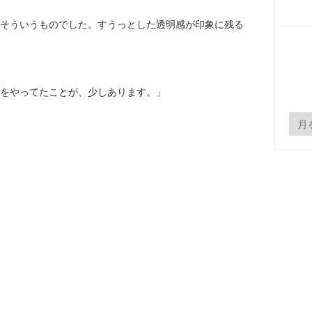
そういうものでした。すうっとした透明感が印象に残る
をやってたことが、少しあります。」
よ
く
読
ま
れ
て
い
る
記
事