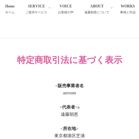
Home
SERVICE
VOICE
ABOUT
WORKS
ホーム
ご提供サービス
お客様の声
遠藤朝恵について
事例と作品
特定商取引法に基づく表示
<
販売事業者名
azroom
<
代表者
>a
遠藤朝恵
<
所在地
>
東京都港区芝浦